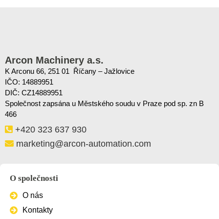
Arcon Machinery a.s.
K Arconu 66, 251 01 Říčany – Jažlovice
IČO: 14889951
DIČ: CZ14889951
Společnost zapsána u Městského soudu v Praze pod sp. zn B
466
+420 323 637 930
marketing@arcon-automation.com
O společnosti
O nás
Kontakty