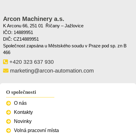
Arcon Machinery a.s.
K Arconu 66, 251 01 Říčany – Jažlovice
IČO: 14889951
DIČ: CZ14889951
Společnost zapsána u Městského soudu v Praze pod sp. zn B
466
+420 323 637 930
marketing@arcon-automation.com
O společnosti
O nás
Kontakty
Novinky
Volná pracovní místa