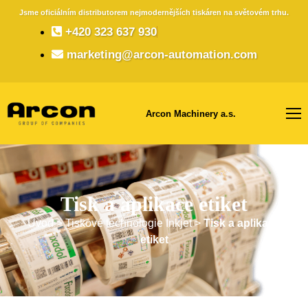
Jsme oficiálním distributorem nejmodernějších tiskáren na světovém trhu.
+420 323 637 930
marketing@arcon-automation.com
Arcon Machinery a.s.
Tisk a aplikace etiket
Úvod
>
Tiskové technologie Inkjet​​
>
Tisk a aplikace
etiket