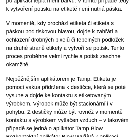
po aplikaci tepla mění barvu. V tomto případě tedy
k vytvoření potisku na etiketě není nutná páska.
V momentě, kdy prochází etiketa či etiketa s
páskou pod tiskovou hlavou, dojde k zahřátí a
ochlazení drobných pixelů či tepelných podložek
na druhé straně etikety a vytvoří se potisk. Tento
proces proběhne velmi rychle a potisk zaschne
okamžitě.
Nejběžnějším aplikátorem je Tamp. Etiketa je
pomocí vakua přidržena k destičce, která se poté
vysune a dojde ke kontaktu s etiketovaným
výrobkem. Výrobek může být stacionární i v
pohybu. Z destičky může být rovněž v momentě
kontaktu s výrobkem vytlačen vzduch – v takovém
případě se jedná o aplikátor Tamp-Blow.
Bezkontaktní aplikátor Blow využívá k aplikaci