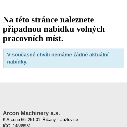
Na této stránce naleznete
případnou nabídku volných
pracovních míst.
V současné chvíli nemáme žádné aktuální
nabídky.
Arcon Machinery a.s.
K Arconu 66, 251 01 Říčany – Jažlovice
IČO: 14889951