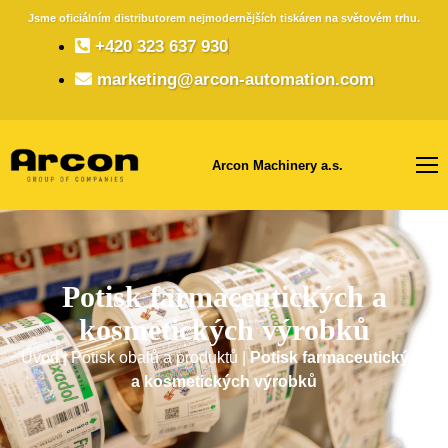
Jsme oficiálním distributorem nejmodernějších tiskáren na světovém trhu.
+420 323 637 930
marketing@arcon-automation.com
Arcon Machinery a.s.
Potisk farmaceutických a
kosmetických výrobků
Úvod
|
Potisk obalů a produktů
|
Potisk farmaceutických
a kosmetických výrobků​